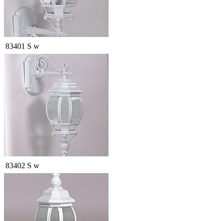
83401 S w
83402 S w