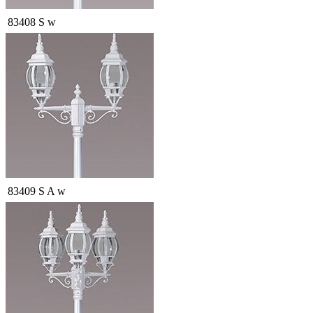
83408 S w
83409 S A w