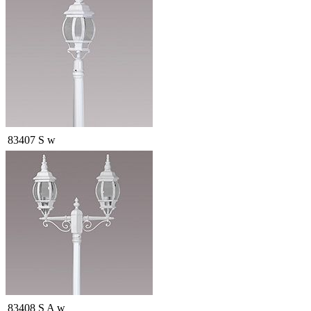
83407 S w
83408 S A w