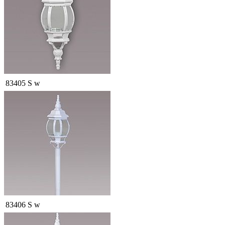
83405 S w
83406 S w