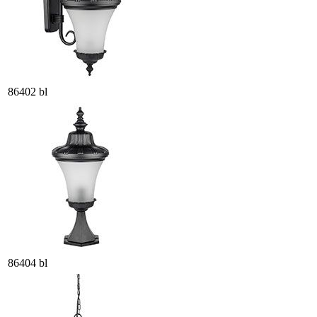
86402 bl
86404 bl